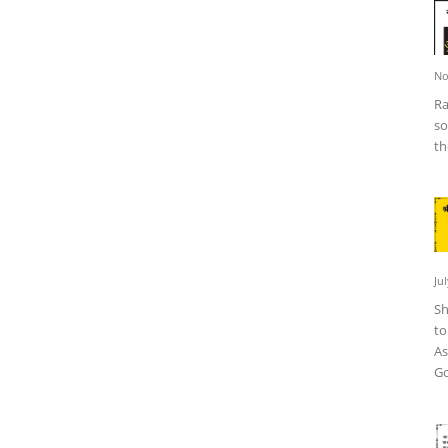
No
Ra
so
th
Ju
Sh
to
As
Go