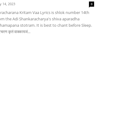
ly 14, 2023
0
racharana Kritam Vaa Lyrics is shlok number 14th
om the Adi Shankaracharya's shiva aparadha
hamapana stotram. It is best to chant before Sleep.
चरण कृतं वाक्कायजं...