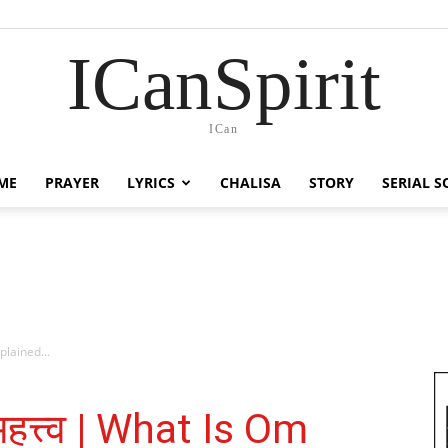
ICanSpirit
ICan
ME
PRAYER
LYRICS
CHALISA
STORY
SERIAL 
plained...
हत्त्व | What Is Om