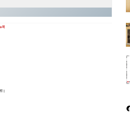
+म
ाना।
F