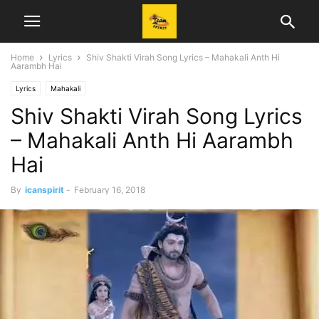
Home
Lyrics
Shiv Shakti Virah Song Lyrics – Mahakali Anth Hi
Aarambh Hai
Lyrics
Mahakali
Shiv Shakti Virah Song Lyrics
– Mahakali Anth Hi Aarambh
Hai
By
icanspirit
-
February 16, 2018