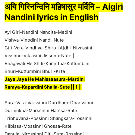
अयि गिरिनन्दिनि महिषासुर मर्दिनि – Aigiri
Nandini lyrics in English
Ayi Giri-Nandini Nandita-Medini
Vishva-Vinodini Nandi-Nute
Giri-Vara-Vindhya-Shiro-[A]dhi-Nivaasini
Vissnnu-Vilaasini Jissnnu-Nute |
Bhagavati He Shiti-Kannttha-Kuttumbini
Bhuri-Kuttumbini Bhuri-Krte
Jaya Jaya He Mahissaasura-Mardini
Ramya-Kapardini Shaila-Sute || 1 ||
Sura-Vara-Varssinni Durdhara-Dharssinni
Durmukha-Marssinni Harssa-Rate
Tribhuvana-Possinni Shangkara-Tossinni
Kilbissa-Mossinni Ghossa-Rate
Danuja-Nirossinni Diti-Suta-Rossinni