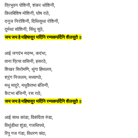
त्रिभुवन पोशिनी, शंकर थोशिनी,
किलबिशिष मोशिनी, घोष राठे,
दनुज निरोशिनी, दिथिसुथा रोशिनी,
दुर्मथा सोशिनी, सिंधु सुठे,
जय जय हे महिषासुर मर्दिनि रम्यकपर्दिनि शैलसुते ॥
आई जगदंभ मदम्भ, कदंभा,
वाना प्रिया वासिनी, हसरठे,
शिखर सिरोमणि, थुंगा हिमालय,
श्रृंग निजलय, मध्यागठे,
मधु मादुरे, मधुकैतभा बंजिनी,
कैटभा बंजिनी, रस राठे,
जय जय हे महिषासुर मर्दिनि रम्यकपर्दिनि शैलसुते ॥
आई साथ कांडा, विकंदिता रुंडा,
विथुंडीथा शुंडा, गजथिपथे,
रिपु गज गंडा, विधरण चंदा,