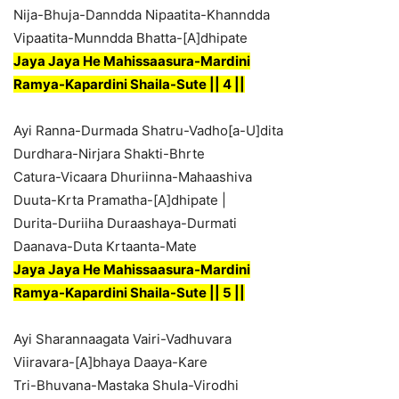
Nija-Bhuja-Danndda Nipaatita-Khanndda
Vipaatita-Munndda Bhatta-[A]dhipate
Jaya Jaya He Mahissaasura-Mardini
Ramya-Kapardini Shaila-Sute || 4 ||
Ayi Ranna-Durmada Shatru-Vadho[a-U]dita
Durdhara-Nirjara Shakti-Bhrte
Catura-Vicaara Dhuriinna-Mahaashiva
Duuta-Krta Pramatha-[A]dhipate |
Durita-Duriiha Duraashaya-Durmati
Daanava-Duta Krtaanta-Mate
Jaya Jaya He Mahissaasura-Mardini
Ramya-Kapardini Shaila-Sute || 5 ||
Ayi Sharannaagata Vairi-Vadhuvara
Viiravara-[A]bhaya Daaya-Kare
Tri-Bhuvana-Mastaka Shula-Virodhi