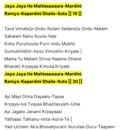
Jaya Jaya He Mahissaasura-Mardini
Ramya-Kapardini Shaila-Sute || 19 ||
Tava Vimale[a-I]ndu-Kulam Vadane[a-I]ndu-Malam
Sakalam Nanu Kuula-Yate
Kimu Puruhuuta-Purii-Indu Mukhii
Sumukhiibhir-Asou Vimukhii-Kriyate |
Mama Tu Matam Shiva-Naama-Dhane
Bhavatii Krpayaa Kimuta Kriyate
Jaya Jaya He Mahissaasura-Mardini
Ramya-Kapardini Shaila-Sute || 20 ||
Ayi Mayi Diina Dayaalu-Tayaa
Krpaya-Iva Tvayaa Bhavitavyam-Ume
Ayi Jagato Jananii Krpayaasi
Yathaasi Tathanu-mita-Asira-Te |
Yad-Ucitam-Atra Bhavatyurarii-Kurutaa-Duru-Taapam-