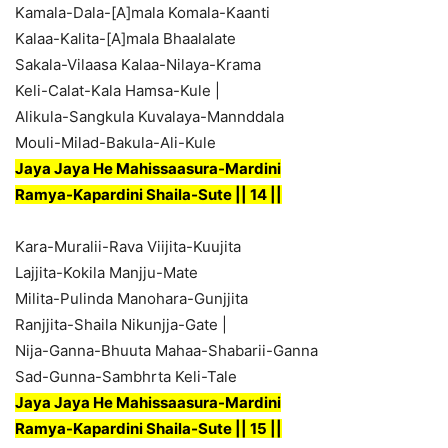
Kamala-Dala-[A]mala Komala-Kaanti
Kalaa-Kalita-[A]mala Bhaalalate
Sakala-Vilaasa Kalaa-Nilaya-Krama
Keli-Calat-Kala Hamsa-Kule |
Alikula-Sangkula Kuvalaya-Mannddala
Mouli-Milad-Bakula-Ali-Kule
Jaya Jaya He Mahissaasura-Mardini
Ramya-Kapardini Shaila-Sute || 14 ||
Kara-Muralii-Rava Viijita-Kuujita
Lajjita-Kokila Manjju-Mate
Milita-Pulinda Manohara-Gunjjita
Ranjjita-Shaila Nikunjja-Gate |
Nija-Ganna-Bhuuta Mahaa-Shabarii-Ganna
Sad-Gunna-Sambhrta Keli-Tale
Jaya Jaya He Mahissaasura-Mardini
Ramya-Kapardini Shaila-Sute || 15 ||