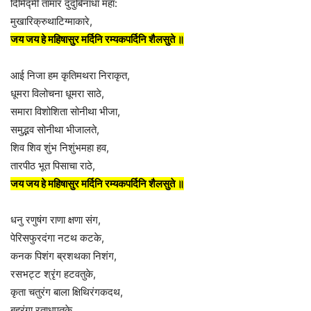
दिमिद्मी तामार दुंदुबिनाधा महा:
मुखारिक्रुथाटिग्माकारे,
जय जय हे महिषासुर मर्दिनि रम्यकपर्दिनि शैलसुते ॥
आई निजा हम कृतिमथरा निराकृत,
धूमरा विलोचना धूमरा साठे,
समारा विशोशिता सोनीथा भीजा,
समुद्भव सोनीथा भीजालते,
शिव शिव शुंभ निशुंभमहा हव,
तारपीठ भूत पिसाचा राठे,
जय जय हे महिषासुर मर्दिनि रम्यकपर्दिनि शैलसुते ॥
धनु रणुषंग राणा क्षणा संग,
पेरिसफुरदंगा नटथ कटके,
कनक पिशंग ब्रशथका निशंग,
रसभट्ट श्रृंग हटवतुके,
कृता चतुरंग बाला क्षिथिरंगकदथ,
बहुरंगा रताधपतुके,