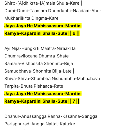
Shiro-[A]dhikrta-[A]mala Shula-Kare |
Dumi-Dumi-Taamara Dhundubhi-Naadam-Aho-
Mukhariikrta Dingma-Kare
Jaya Jaya He Mahissaasura-Mardini
Ramya-Kapardini Shaila-Sute || 6 ||
Ayi Nija-Hungkrti Maatra-Niraakrta
Dhumravilocana Dhumra-Shate
Samara-Vishossita Shonnita-Biija
Samudbhava-Shonnita Biija-Late |
Shiva-Shiva-Shumbha Nishumbha-Mahaahava
Tarpita-Bhuta Pishaaca-Rate
Jaya Jaya He Mahissaasura-Mardini
Ramya-Kapardini Shaila-Sute || 7 ||
Dhanur-Anussangga Ranna-Kssanna-Sangga
Parisphurad-Angga Nattat-Kattake