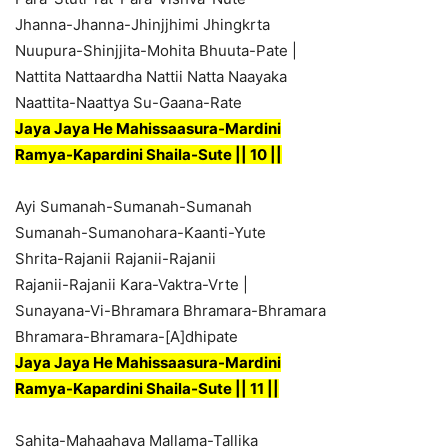
Jhanna-Jhanna-Jhinjjhimi Jhingkrta
Nuupura-Shinjjita-Mohita Bhuuta-Pate |
Nattita Nattaardha Nattii Natta Naayaka
Naattita-Naattya Su-Gaana-Rate
Jaya Jaya He Mahissaasura-Mardini
Ramya-Kapardini Shaila-Sute || 10 ||
Ayi Sumanah-Sumanah-Sumanah
Sumanah-Sumanohara-Kaanti-Yute
Shrita-Rajanii Rajanii-Rajanii
Rajanii-Rajanii Kara-Vaktra-Vrte |
Sunayana-Vi-Bhramara Bhramara-Bhramara
Bhramara-Bhramara-[A]dhipate
Jaya Jaya He Mahissaasura-Mardini
Ramya-Kapardini Shaila-Sute || 11 ||
Sahita-Mahaahava Mallama-Tallika