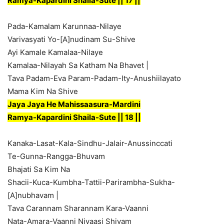
Ramya-Kapardini Shaila-Sute || 17 ||
Pada-Kamalam Karunnaa-Nilaye
Varivasyati Yo-[A]nudinam Su-Shive
Ayi Kamale Kamalaa-Nilaye
Kamalaa-Nilayah Sa Katham Na Bhavet |
Tava Padam-Eva Param-Padam-Ity-Anushiilayato
Mama Kim Na Shive
Jaya Jaya He Mahissaasura-Mardini
Ramya-Kapardini Shaila-Sute || 18 ||
Kanaka-Lasat-Kala-Sindhu-Jalair-Anussinccati
Te-Gunna-Rangga-Bhuvam
Bhajati Sa Kim Na
Shacii-Kuca-Kumbha-Tattii-Parirambha-Sukha-
[A]nubhavam |
Tava Carannam Sharannam Kara-Vaanni
Nata-Amara-Vaanni Nivaasi Shivam