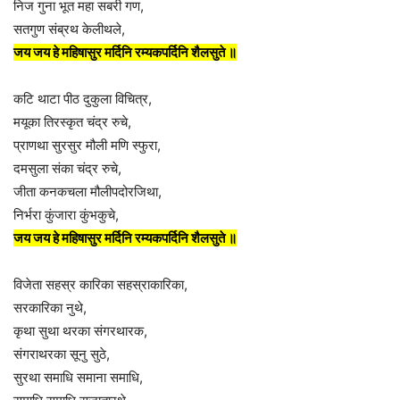
निज गुना भूत महा सबरी गण,
सतगुण संब्रथ केलीथले,
जय जय हे महिषासुर मर्दिनि रम्यकपर्दिनि शैलसुते ॥
कटि थाटा पीठ दुकुला विचित्र,
मयूका तिरस्कृत चंद्र रुचे,
प्राणथा सुरसुर मौली मणि स्फुरा,
दमसुला संका चंद्र रुचे,
जीता कनकचला मौलीपदोरजिथा,
निर्भरा कुंजारा कुंभकुचे,
जय जय हे महिषासुर मर्दिनि रम्यकपर्दिनि शैलसुते ॥
विजेता सहस्र कारिका सहस्राकारिका,
सरकारिका नुथे,
कृथा सुथा थरका संगरथारक,
संगराथरका सूनु सुठे,
सुरथा समाधि समाना समाधि,