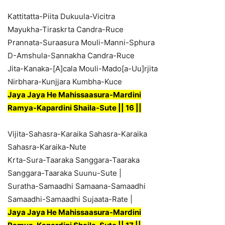
Kattitatta-Piita Dukuula-Vicitra
Mayukha-Tiraskrta Candra-Ruce
Prannata-Suraasura Mouli-Manni-Sphura
D-Amshula-Sannakha Candra-Ruce
Jita-Kanaka-[A]cala Mouli-Mado[a-Uu]rjita
Nirbhara-Kunjjara Kumbha-Kuce
Jaya Jaya He Mahissaasura-Mardini
Ramya-Kapardini Shaila-Sute || 16 ||
Vijita-Sahasra-Karaika Sahasra-Karaika
Sahasra-Karaika-Nute
Krta-Sura-Taaraka Sanggara-Taaraka
Sanggara-Taaraka Suunu-Sute |
Suratha-Samaadhi Samaana-Samaadhi
Samaadhi-Samaadhi Sujaata-Rate |
Jaya Jaya He Mahissaasura-Mardini