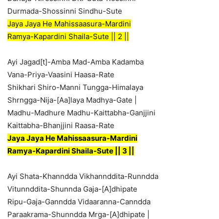
Durmada-Shossinni Sindhu-Sute
Jaya Jaya He Mahissaasura-Mardini
Ramya-Kapardini Shaila-Sute || 2 ||
Ayi Jagad[t]-Amba Mad-Amba Kadamba
Vana-Priya-Vaasini Haasa-Rate
Shikhari Shiro-Manni Tungga-Himalaya
Shrngga-Nija-[Aa]laya Madhya-Gate |
Madhu-Madhure Madhu-Kaittabha-Ganjjini
Kaittabha-Bhanjjini Raasa-Rate
Jaya Jaya He Mahissaasura-Mardini
Ramya-Kapardini Shaila-Sute || 3 ||
Ayi Shata-Khanndda Vikhannddita-Runndda
Vitunnddita-Shunnda Gaja-[A]dhipate
Ripu-Gaja-Ganndda Vidaaranna-Canndda
Paraakrama-Shunndda Mrga-[A]dhipate |