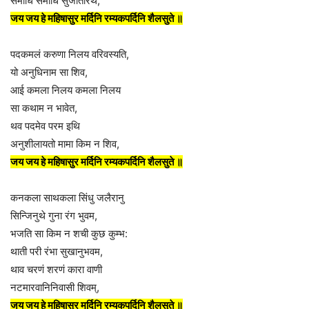
समाधि समाधि सुजातारथे,
जय जय हे महिषासुर मर्दिनि रम्यकपर्दिनि शैलसुते ॥
पदकमलं करुणा निलय वरिवस्यति,
यो अनुधिनाम सा शिव,
आई कमला निलय कमला निलय
सा कथाम न भावेत,
थव पदमेव परम इथि
अनुशीलायतो मामा किम न शिव,
जय जय हे महिषासुर मर्दिनि रम्यकपर्दिनि शैलसुते ॥
कनकला साथकला सिंधु जलैरानु
सिन्जिनुथे गुना रंग भुवम,
भजति सा किम न शची कुछ कुम्भ:
थाती परी रंभा सुखानुभवम,
थाव चरणं शरणं कारा वाणी
नटमारवानिनिवासी शिवम्,
जय जय हे महिषासुर मर्दिनि रम्यकपर्दिनि शैलसुते ॥