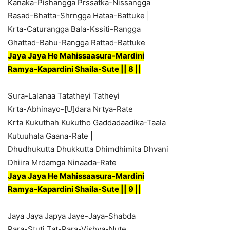
Kanaka-Pishangga Prssatka-Nissangga
Rasad-Bhatta-Shrngga Hataa-Battuke |
Krta-Caturangga Bala-Kssiti-Rangga
Ghattad-Bahu-Rangga Rattad-Battuke
Jaya Jaya He Mahissaasura-Mardini
Ramya-Kapardini Shaila-Sute || 8 ||
Sura-Lalanaa Tatatheyi Tatheyi
Krta-Abhinayo-[U]dara Nrtya-Rate
Krta Kukuthah Kukutho Gaddadaadika-Taala
Kutuuhala Gaana-Rate |
Dhudhukutta Dhukkutta Dhimdhimita Dhvani
Dhiira Mrdamga Ninaada-Rate
Jaya Jaya He Mahissaasura-Mardini
Ramya-Kapardini Shaila-Sute || 9 ||
Jaya Jaya Japya Jaye-Jaya-Shabda
Para-Stuti Tat-Para-Vishva-Nute