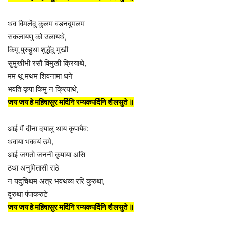
थव विमलेंदु कुलम वडनदुमलम
सकलायणु को उलायथे,
किमू पुरुहुथा शुद्धेंदु मुखी
सुमुखीभी रसौ विमुखी क्रियाथे,
मम थू मथम शिवनामा धने
भवति कृपा किमु न क्रियाथे,
जय जय हे महिषासुर मर्दिनि रम्यकपर्दिनि शैलसुते ॥
आई मैं दीना दयालु थाय कृपायैव:
थवाया भववयं उमे,
आई जगतो जननी कृपाया असि
ठथा अनुमितासी राठे
न यदुचिथम अत्र भवथव्य ररि कुरुथा,
दुरुथा पंपाकरुटे
जय जय हे महिषासुर मर्दिनि रम्यकपर्दिनि शैलसुते ॥