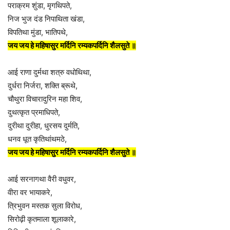
पराक्रम शुंडा, मृगथिपते,
निज भुज दंड निपाथिता खंडा,
विपतिथा मुंडा, भातिपथे,
जय जय हे महिषासुर मर्दिनि रम्यकपर्दिनि शैलसुते ॥
आई राणा दुर्मथा शत्रु वधोथिथा,
दुर्धरा निर्जरा, शक्ति ब्रूथे,
चौथुरा विचारादुरिन महा शिव,
दुथत्कृत प्रमाधिपते,
दुरीथा दुरीहा, धुरसय दुर्मति,
धनव धूत कृतिथांथमठे,
जय जय हे महिषासुर मर्दिनि रम्यकपर्दिनि शैलसुते ॥
आई सरनागथा वैरी वधुवर,
वीरा वर भायाकरे,
त्रिभुवन मस्तक सुला विरोध,
सिरोढ़ी कृतमाला शूलाकारे,