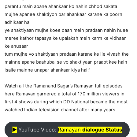
parantu main apane ahankaar ko nahin chhod sakata
mujhe apanee shaktiyon par ahankaar karane ka poorn
adhikaar hai
ye shaktiyaan mujhe koee daan mein pradaan nahin huee
meree kathor tapasya ke upalaksh mein karm ke vidhaan
ke anusaar
tum mujhe vo shaktiyaan pradaan karane ke lie vivash the
mainne apane baahubal se vo shaktiyaan praapt kee hain
isalie mainne unapar ahankaar kiya hai.”
Watch all the Ramanand Sagar’s Ramayan full episodes
here Ramayan garnered a total of 170 million viewers in
first 4 shows during which DD National became the most
watched Indian television channel after many years
▶︎
YouTube Video:
Ramayan
dialogue Status