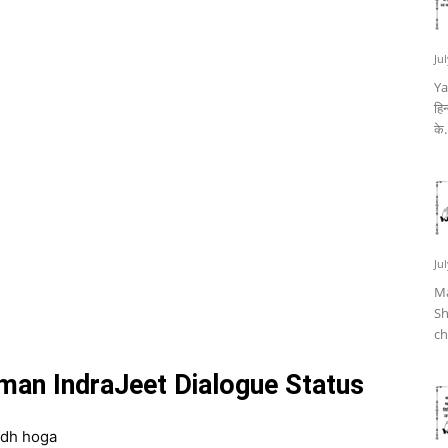
Ju
Ya
हिन
के.
Ju
Ma
Sh
ch
kshman IndraJeet Dialogue Status
ddh hoga