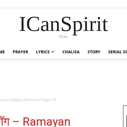
ICanSpirit
ICan
ME
PRAYER
LYRICS
CHALISA
STORY
SERIAL 
– Ramayan Dialogue Ramanand Sagar 28
ायलॉग – Ramayan