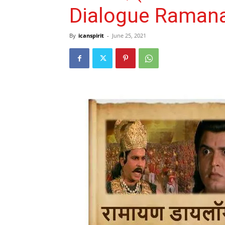
Dialogue Raman
By
icanspirit
-
June 25, 2021