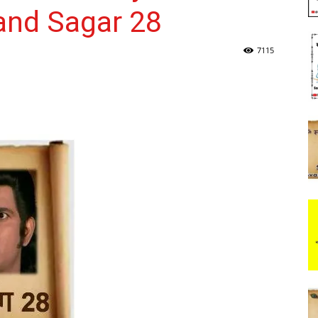
and Sagar 28
7115