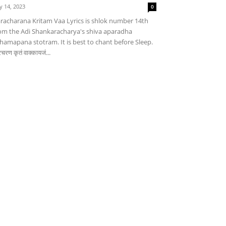
ly 14, 2023
0
racharana Kritam Vaa Lyrics is shlok number 14th
om the Adi Shankaracharya's shiva aparadha
hamapana stotram. It is best to chant before Sleep.
चरण कृतं वाक्कायजं...