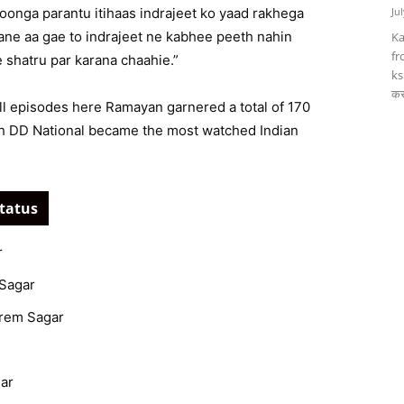
hoonga parantu itihaas indrajeet ko yaad rakhega
Ju
e aa gae to indrajeet ne kabhee peeth nahin
Ka
fr
 shatru par karana chaahie.”
ks
कर
l episodes here Ramayan garnered a total of 170
ich DD National became the most watched Indian
Status
r
 Sagar
Prem Sagar
ar