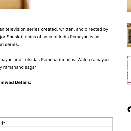
n television series created, written, and directed by
r Sanskrit epics of ancient India Ramayan is an
on series.
Ramayan and Tulsidas Ramcharitmanas. Watch ramayan
by ramanand sagar
mwad Details:
F
 कृत