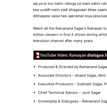
aaj ya to too nahin rahega ya main nahin ra
kee yuddh mein yadi bhagavaan bhee saaman
dikhaayee vaisa hee aakraman kiya jaisa kee
Watch all the Ramanand Sagar’s Ramayan ful
million viewers in first 4 shows during wh
television channel after many years
▶︎
YouTube Video:
Ramayan
dialogue 
Produced & Directed by Ramanand Saga
Associate Directors – Anand Sagar, Moti
Executive Producers – Subhash Sagar, 
Chief Technical Advisor – Jyoti Sagar
Screenplay & Dialogues – Ramanand Sag