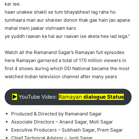
kar lee.
haan unakee shakti se tum bhayabheet lag rahe ho
tumhaara man aur shareer donon thak gae hain jao apane
mahal mein jaakar vishraam karo
ye yuddh raavan ka hai aur raavan ise akela hee lad lega.”
Watch all the Ramanand Sagar’s Ramayan full episodes
here Ramayan garnered a total of 170 million viewers in
first 4 shows during which DD National became the most
watched Indian television channel after many years
▶︎
YouTube Video:
Ramayan
dialogue Status
Produced & Directed by Ramanand Sagar
Associate Directors – Anand Sagar, Moti Sagar
Executive Producers – Subhash Sagar, Prem Sagar
Chief Technical Advisor – Jyoti Sagar