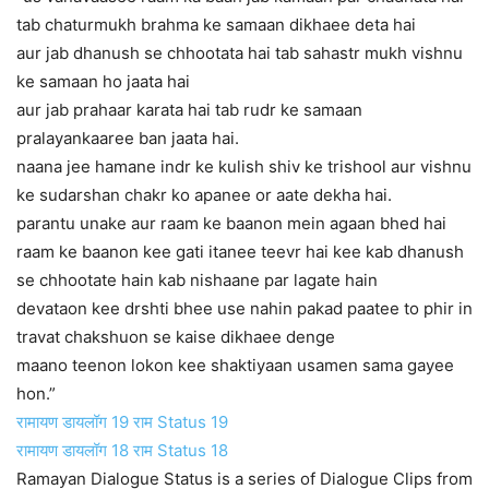
tab chaturmukh brahma ke samaan dikhaee deta hai
aur jab dhanush se chhootata hai tab sahastr mukh vishnu
ke samaan ho jaata hai
aur jab prahaar karata hai tab rudr ke samaan
pralayankaaree ban jaata hai.
naana jee hamane indr ke kulish shiv ke trishool aur vishnu
ke sudarshan chakr ko apanee or aate dekha hai.
parantu unake aur raam ke baanon mein agaan bhed hai
raam ke baanon kee gati itanee teevr hai kee kab dhanush
se chhootate hain kab nishaane par lagate hain
devataon kee drshti bhee use nahin pakad paatee to phir in
travat chakshuon se kaise dikhaee denge
maano teenon lokon kee shaktiyaan usamen sama gayee
hon.”
रामायण डायलॉग 19 राम Status 19
रामायण डायलॉग 18 राम Status 18
Ramayan Dialogue Status is a series of Dialogue Clips from