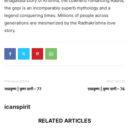
Bhagavata story of Krishna, the cowherd romancing Radha,
the gopi is an incomparably superb mythology and a
legend conquering times. Millions of people across
generations are mesmerized by the Radhakrishna love
story.
Previous article
Next article
राधाकृष्ण | कृष्ण वाणी – 77
राधाकृष्ण | कृष्ण वाणी – 74
icanspirit
RELATED ARTICLES