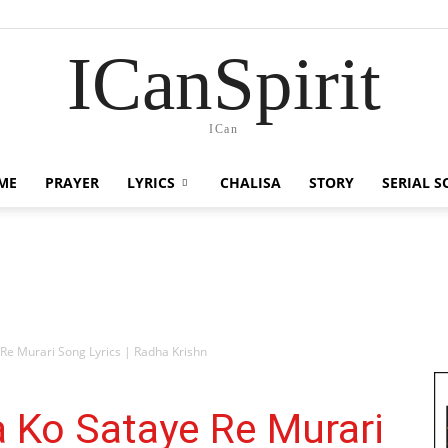
ICanSpirit
ICan
ME
PRAYER
LYRICS
CHALISA
STORY
SERIAL 
 Re Murari Song Lyrics | Radha Krishn
a Ko Sataye Re Murari