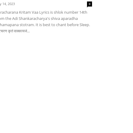
ly 14, 2023
0
racharana Kritam Vaa Lyrics is shlok number 14th
om the Adi Shankaracharya's shiva aparadha
hamapana stotram. It is best to chant before Sleep.
चरण कृतं वाक्कायजं...