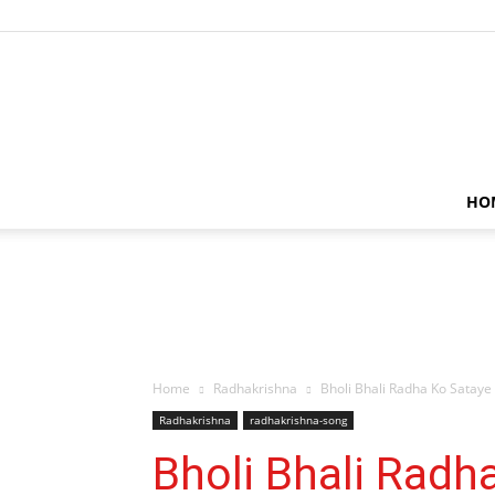
HO
Home
Radhakrishna
Bholi Bhali Radha Ko Sataye
Radhakrishna
radhakrishna-song
Bholi Bhali Radh