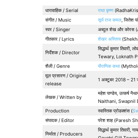
धारावाहिक / Serial
राधा कृष्ण
(RadhaKris
संगीत / Music
सूर्य राज कमल
, जितेश 
स्वर / Singer
अब्दुल शेख और कोरस
गीतकार / Lyrics
शेखर अस्तित्व
(Shekha
सिद्धार्थ कुमार तिवारी
निर्देशक / Director
Tewary, Loknath 
शैली / Genre
पौराणिक कथा
(Mythol
मूल प्रसारण / Original
1 अक्टूबर 2018 – 2
release
महेश पाण्डेय, उत्कर्ष 
लेखक / Written by
Naithani, Swapnil 
Production
स्वास्तिक प्रोडक्शंस (
Sw
संपादक / Editor
परेश शाह (Paresh S
सिद्धार्थ कुमार तिवारी
निर्माता / Producers
Gayatri Gill Tewar