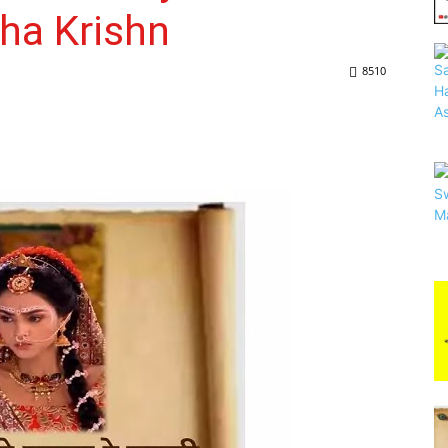
dha Krishn
8510