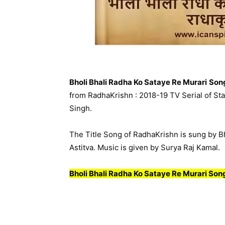
Bholi Bhali Radha Ko Sataye Re Murari
Song
from RadhaKrishn : 2018-19 TV Serial of Sta
Singh.
The Title Song of RadhaKrishn is sung by Bh
Astitva. Music is given by Surya Raj Kamal.
Bholi Bhali Radha Ko Sataye Re Murari Song