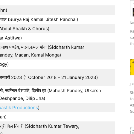
hn)
पांचाल (Surya Raj Kamal, Jitesh Panchal)
No
 (Abdul Shaikh & Chorus)
Ra
so
r Astitwa)
th
, लोकनाथ पाण्डेय, मदन,कमल मोंगा (Siddharth kumar
Pandey, Madan, Kamal Monga)
ogy)
1 जनवरी 2023 (1 October 2018 – 21 January 2023)
Ju
नैथानी, स्वप्निल देशपांडे, दिलीप झा (Mahesh Pandey, Utkarsh
Sh
Deshpande, Dilip Jha)
to
As
astik Productions
)
Go
hah)
, गायत्री गिल तिवारी (Siddharth Kumar Tewary,
y)