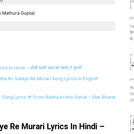
itin Mathura Gupta)
Ju
Ya
हिन
के.
In Hindi – भोली भाली राधा को सताए रे मुरारी
li Radha Ko Sataye Re Murari Song Lyrics In English
Ju
Ma
Sh
 Song Lyrics 🌹 From Radha Krishn Serial – Star Bharat
ch
ye Re Murari Lyrics In Hindi –