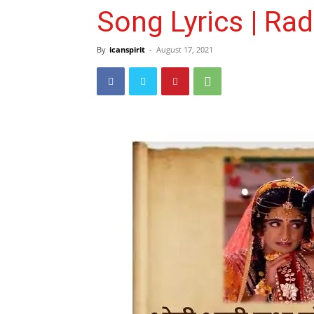
Song Lyrics | Ra
By
icanspirit
-
August 17, 2021