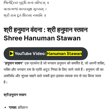
જિતેંદ્રિયં બુદ્ધિ મતાં વરિષ્ટમ્ ॥
વાતાત્મજં વાનરયૂથ મુખ્યમ્ ।
શ્રી રામ દૂતં શિરસા નમામિ ॥
श्री हनुमान वंदना : श्री हनुमान स्तवन
Shree Hanuman Stawan
▶︎
YouTube Video:
Hanuman Stawan
“
हनुमान स्तवन
” एक प्रार्थना है जो भगवान हनुमान को समर्पित है, जो अपनी शक्ति,
भक्ति और भगवान राम के प्रति अटूट निष्ठा के लिए जाने जाते हैं। हनुमान जी का
आशीर्वाद और सुरक्षा चाहने वाले भक्तों द्वारा इसका व्यापक रूप से पाठ किया जाता
है।
श्री हनुमान स्तवन
गायक:
हरिहरन