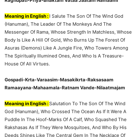
Raghupati-Priya-Bhaktam Vataa Jaatam Namaami
Meaning in English :
I Salute The Son Of The Wind God
(Hanuman), The Leader Of The Monkeys And The
Messenger Of Rama, Whose Strength In Matchless, Whose
Body Is Like A Hill Of Gold, Who Burns Up The Forest Of
Asuras (Demons) Like A Jungle Fire, Who Towers Among
The Spiritually Illumined Ones, And Who Is A Treasure-
House Of All Virtues.
Gospadi-Krta-Varaasim-Masakikrta-Raksasaam
Ramaayana-Mahaamala-Ratnam Vande-Nilaatmajam
Meaning in English :
Salutation To The Son Of The Wind
God (Hanuman), Who Crossed The Ocean As If It Were A
Puddle In The Hoof-Marks Of A Calf, Who Squashed The
Rakshasas As If They Were Mosquitoes, And Who By His
Deeds Shines Like The Central Gem In The Necklace Of