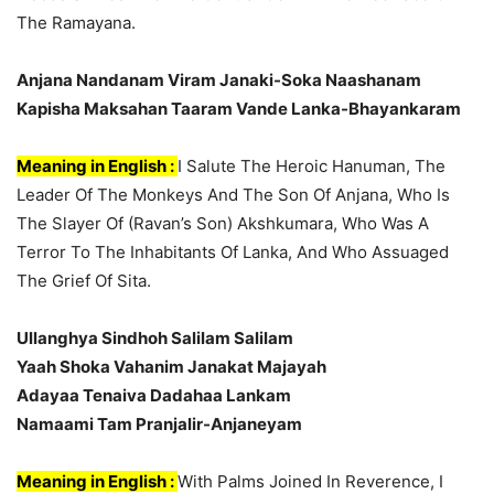
The Ramayana.
Anjana Nandanam Viram Janaki-Soka Naashanam
Kapisha Maksahan Taaram Vande Lanka-Bhayankaram
Meaning in English :
I Salute The Heroic Hanuman, The
Leader Of The Monkeys And The Son Of Anjana, Who Is
The Slayer Of (Ravan’s Son) Akshkumara, Who Was A
Terror To The Inhabitants Of Lanka, And Who Assuaged
The Grief Of Sita.
Ullanghya Sindhoh Salilam Salilam
Yaah Shoka Vahanim Janakat Majayah
Adayaa Tenaiva Dadahaa Lankam
Namaami Tam Pranjalir-Anjaneyam
Meaning in English :
With Palms Joined In Reverence, I