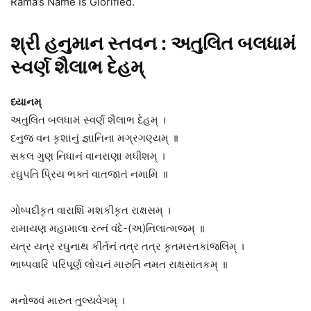
Rama’s Name Is Glorified.
શ્રી હનુમાન સ્તવન : અતુલિત બલધામં
સ્વર્ણ શૈલાભ દેહમ્
ધ્યાનમ્
અતુલિત બલધામં સ્વર્ણ શૈલાભ દેહમ્ ।
દનુજ વન કૃશાનું જ્ઞાનિના મગ્રગણ્યમ્ ॥
સકલ ગુણ નિધાનં વાનરાણા મધીશમ્ ।
રઘુપતિ પ્રિય ભક્તં વાતજાતં નમામિ ॥
ગોષ્પદીકૃત વારાશિં મશકીકૃત રાક્ષસમ્ ।
રામાયણ મહામાલા રત્નં વંદે-(અ)નિલાત્મજમ્ ॥
યત્ર યત્ર રઘુનાથ કીર્તનં તત્ર તત્ર કૃતમસ્તકાંજલિમ્ ।
ભાષ્પવારિ પરિપૂર્ણ લોચનં મારુતિં નમત રાક્ષસાંતકમ્ ॥
મનોજવં મારુત તુલ્યવેગમ્ ।