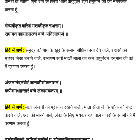
वानरों के स्वामी, श्री राम के प्रिय भक्त वायुपुत्र श्री हनुमान जी को नमस्कार
करता हूं।
गोष्पदीकृत वारिशं मशकीकृत राक्षसम्।
रामायण महामालारत्नं वन्दे अनिलात्मजं ॥
हिंदी में अर्थ :
समुद्र को गाय के खुर के समान संक्षिप्त बना देने वाले, राक्षसों को
मच्छर जैसा बनाने वाले, रामायण रूपी महती माला का रत्न वायुनंदन हनुमान जी को
मैं प्रणाम करता हूं।
अंजनानंदनंवीरं जानकीशोकनाशनं।
कपीशमक्षहन्तारं वन्दे लंकाभयंकरम् ॥
हिंदी में अर्थ :
माता अंजनी को प्रसन्न रखने वाले , माता सीता जी के शोक को नष्ट
करने वाले, अक्ष को मारने वाले, लंका के लिए भंयकर रूप वाले वानरों के स्वामी को मैं
प्रणाम करता हूं।
उलंघ्यसिन्धों: सलिलं सलीलं य: शोकवह्नींजनकात्मजाया:।