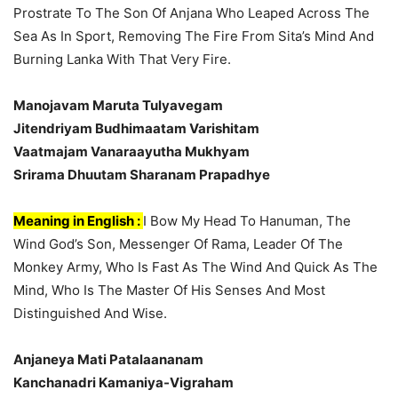
Prostrate To The Son Of Anjana Who Leaped Across The
Sea As In Sport, Removing The Fire From Sita’s Mind And
Burning Lanka With That Very Fire.
Manojavam Maruta Tulyavegam
Jitendriyam Budhimaatam Varishitam
Vaatmajam Vanaraayutha Mukhyam
Srirama Dhuutam Sharanam Prapadhye
Meaning in English :
I Bow My Head To Hanuman, The
Wind God’s Son, Messenger Of Rama, Leader Of The
Monkey Army, Who Is Fast As The Wind And Quick As The
Mind, Who Is The Master Of His Senses And Most
Distinguished And Wise.
Anjaneya Mati Patalaananam
Kanchanadri Kamaniya-Vigraham