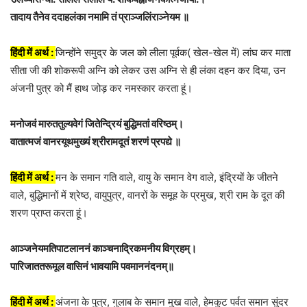
तादाय तैनेव ददाहलंका नमामि तं प्राञ्जलिंराञ्नेयम ॥
हिंदी में अर्थ :
जिन्होंने समुद्र के जल को लीला पूर्वक( खेल-खेल में) लांघ कर माता
सीता जी की शोकरूपी अग्नि को लेकर उस अग्नि से ही लंका दहन कर दिया, उन
अंजनी पुत्र को मैं हाथ जोड़ कर नमस्कार करता हूं।
मनोजवं मारुततुल्यवेगं जितेन्द्रियं बुद्धिमतां वरिष्ठम्।
वातात्मजं वानरयूथमुख्यं श्रीरामदूतं शरणं प्रपद्ये ॥
हिंदी में अर्थ :
मन के समान गति वाले, वायु के समान वेग वाले, इंद्रियों के जीतने
वाले, बुद्धिमानों में श्रेष्ठ, वायुपुत्र, वानरों के समूह के प्रमुख, श्री राम के दूत की
शरण प्राप्त करता हूं।
आञ्जनेयमतिपाटलाननं काञ्चनाद्रिकमनीय विग्रहम्।
पारिजाततरूमूल वासिनं भावयामि पवमाननंदनम्॥
हिंदी में अर्थ :
अंजना के पुत्र, गुलाब के समान मुख वाले, हेमकुट पर्वत समान सुंदर