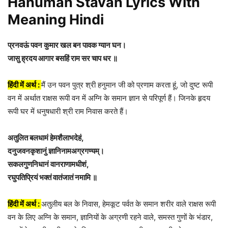
Hanuman Stavan Lyrics With
Meaning Hindi
प्रनवऊं पवन कुमार खल बन पावक ग्यान घन।
जासु ह्रदय आगार बसहिं राम सर चाप धर ॥
हिंदी में अर्थ :
मैं उन पवन पुत्र श्री हनुमान जी को प्रणाम करता हूं, जो दुष्ट रूपी
वन में अर्थात राक्षस रूपी वन में अग्नि के समान ज्ञान से परिपूर्ण हैं। जिनके हृदय
रूपी घर में धनुषधारी श्री राम निवास करते हैं।
अतुलित बलधामं हेमशैलाभदेहं,
दनुजवनकृशानुं ज्ञानिनामअग्रगण्यम्।
सकलगुणनिधानं वानराणामधीशं,
रघुपतिप्रियं भक्तं वातंजातं नमामि ॥
हिंदी में अर्थ :
अतुलीय बल के निवास, हेमकूट पर्वत के समान शरीर वाले राक्षस रूपी
वन के लिए अग्नि के समान, ज्ञानियों के अग्रणी रहने वाले, समस्त गुणों के भंडार,