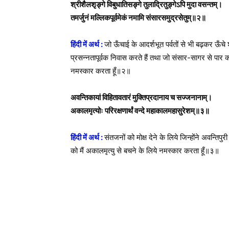
श्रीशैलशृङ्गे विबुधातिसङ्गे तुलाद्रितुङ्गेऽपि मुदा वसन्तम्।
तमर्जुनं मल्लिकपूर्वमेकं नमामि संसारसमुद्रसेतुम्॥२॥
हिंदी में अर्थ :
जो ऊँचाई के आदर्शभूत पर्वतों से भी बढ़कर ऊँचे
प्रसन्नतापूर्वक निवास करते हैं तथा जो संसार-सागर से पार कर
नमस्कार करता हूँ॥२॥
अवन्तिकायां विहितावतारं मुक्तिप्रदानाय च सज्जनानाम्।
अकालमृत्योः परिरक्षणार्थं वन्दे महाकालमहासुरेशम्॥३॥
हिंदी में अर्थ :
संतजनों को मोक्ष देने के लिये जिन्होंने अवन्ति
को मैं अकालमृत्यु से बचने के लिये नमस्कार करता हूँ॥३॥