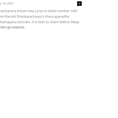
ly 14, 2023
0
racharana Kritam Vaa Lyrics is shlok number 14th
om the Adi Shankaracharya's shiva aparadha
hamapana stotram. It is best to chant before Sleep.
चरण कृतं वाक्कायजं...