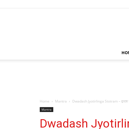
HO
Home
Mantra
Dwadash Jyotirlinga Stotram – द्वादश ज्योत
Mantra
Dwadash Jyotirlin