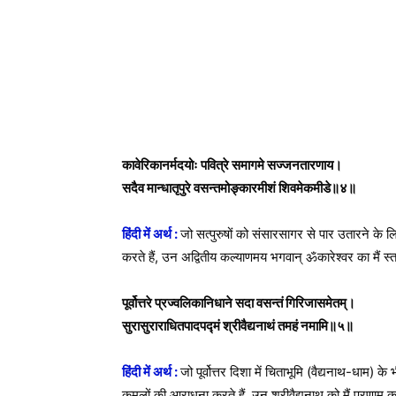
कावेरिकानर्मदयोः पवित्रे समागमे सज्जनतारणाय।
सदैव मान्धातृपुरे वसन्तमोङ्कारमीशं शिवमेकमीडे॥४॥
हिंदी में अर्थ :
जो सत्पुरुषों को संसारसागर से पार उतारने के ल
करते हैं, उन अद्वितीय कल्याणमय भगवान् ॐकारेश्वर का मैं 
पूर्वोत्तरे प्रज्वलिकानिधाने सदा वसन्तं गिरिजासमेतम्।
सुरासुराराधितपादपद्मं श्रीवैद्यनाथं तमहं नमामि॥५॥
हिंदी में अर्थ :
जो पूर्वोत्तर दिशा में चिताभूमि (वैद्यनाथ-धाम
कमलों की आराधना करते हैं, उन श्रीवैद्यनाथ को मैं प्रणाम 