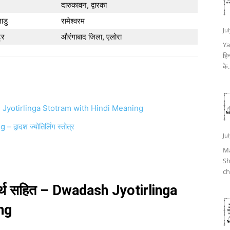
दारुकावन, द्वारका
ाडु
रामेश्वरम
Ju
्र
औरंगाबाद जिला, एलोरा
Ya
हिन
के.
Dwadash Jyotirlinga Stotram with Hindi Meaning
ादश ज्योतिर्लिंग स्तोत्र
Ju
Ma
Sh
ch
ंदी अर्थ सहित – Dwadash Jyotirlinga
ng