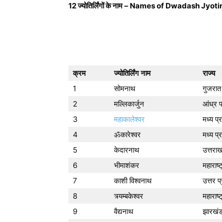
12 ज्योतिर्लिंगों के नाम
– Names of Dwadash Jyotir
क्रम
ज्योतिर्लिंग
नाम
राज्य
1
सोमनाथ
गुजरात
2
मल्लिकार्जुन
आंध्र प
3
महाकालेश्वर
मध्य प्
4
ॐकारेश्वर
मध्य प्
5
केदारनाथ
उत्तराख
6
भीमाशंकर
महाराष्ट
7
काशी विश्वनाथ
उत्तर प
8
त्र्यम्बकेश्वर
महाराष्ट
9
वैद्यनाथ
झारखं