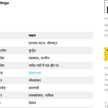
linga
No
Ra
so
th
स्थान
प्रभास पाटन, सौराष्ट्र
्रदेश
कुर्नूल
रदेश
महाकाल, उज्जैन
रदेश
नर्मदा नदी में एक द्वीप पर
Ju
ंड
केदारनाथ
Sh
to
्र
भीमाशंकर
As
्रदेश
वाराणसी
Go
्र
त्र्यम्बकेश्वर, नासिक
ड
देवघर