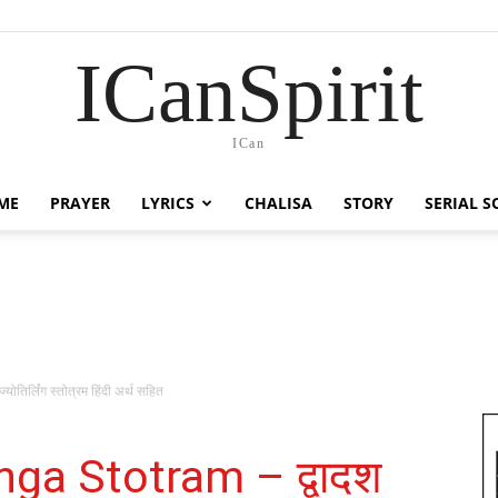
ICanSpirit
ICan
ME
PRAYER
LYRICS
CHALISA
STORY
SERIAL 
िर्लिंग स्तोत्रम हिंदी अर्थ सहित
ga Stotram – द्वादश