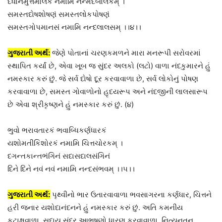
દધાનમુત્તમાલકં નમામિ નન્મદબાલકમ્ ।
સમસ્તદોષશોષણં સમસ્તલોકપોષણં
સમસ્તગોપમાનસં નમામિ નન્દલાલસમ્ ।।૪।।
ગુજરાતી અર્થ:
જેણે પોતાનાં ચરણકમળને મારા મનરૂપી સરોવરમાં
સ્થાપિત કર્યાં છે, એવા ખૂબ જ સુંદર અલકો (લટો) વાળા નંદકુમારને હું
નમસ્કાર કરું છું. જે સર્વ દોષો દૂર કરવાવાળા છે, સર્વ લોકોનું પોષણ
કરવાવાળા છે, સમસ્ત ગોવાળોનો હૃદયરૂપ અને નંદજીની લાલસારૂપ
છે એવા શ્રીકૃષ્ણને હું નમસ્કાર કરું છું. (૪)
ભુવો ભરાવતારકં ભવાબ્ધિકર્ણધારકં
યશોમતીકિશોરકં નમામિ ચિત્તચોરકમ્ ।
દગન્તકાન્તભંગિનં સદાસદાલસંગિનં
દિને દિને નવં નવં નમામિ નન્દસંભવમ્ ।।૫।।
ગુજરાતી અર્થ:
પૃથ્વીનો ભાર ઉતારવાવાળા ભવસાગરના કર્ણધાર, ચિત્તને
હરી જનાર યશોદાનંદનને હું નમસ્કાર કરું છું. અતિ કમનીય
કટાક્ષવાળા, સદાય સુંદર આભૂષણો ધારણ કરવાવાળા, નિત્યનૂતન