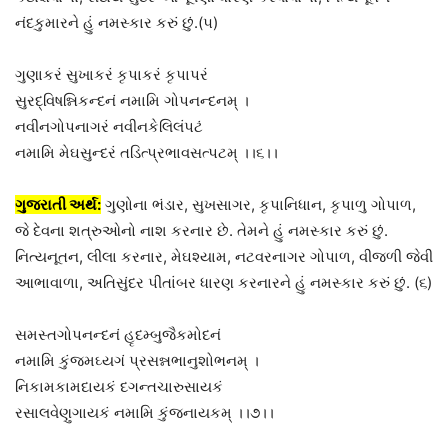
નંદકુમારને હું નમસ્કાર કરું છું.(૫)
ગુણાકરં સુખાકરં કૃપાકરં કૃપાપરં
સુરદ્વિષન્નિકન્દનં નમામિ ગોપનન્દનમ્ ।
નવીનગોપનાગરં નવીનકેલિલંપટં
નમામિ મેઘસુન્દરં તડિત્પ્રભાવસત્પટમ્ ।।૬।।
ગુજરાતી અર્થ:
ગુણોના ભંડાર, સુખસાગર, કૃપાનિધાન, કૃપાળુ ગોપાળ,
જે દેવના શત્રુઓનો નાશ કરનાર છે. તેમને હું નમસ્કાર કરું છું.
નિત્યનૂતન, લીલા કરનાર, મેઘશ્યામ, નટવરનાગર ગોપાળ, વીજળી જેવી
આભાવાળા, અતિસુંદર પીતાંબર ધારણ કરનારને હું નમસ્કાર કરું છું. (૬)
સમસ્તગોપનન્દનં હૃદમ્બુજૈકમોદનં
નમામિ કુંજમઘ્યગં પ્રસન્નભાનુશોભનમ્ ।
નિકામકામદાયકં દગન્તચારુસાયકં
રસાલવેણુગાયકં નમામિ કુંજનાયકમ્ ।।૭।।