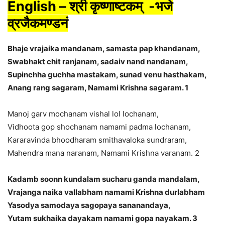
English – श्री कृष्णाष्टकम् -भजे
व्रजैकमण्डनं
Bhaje vrajaika mandanam, samasta pap khandanam,
Swabhakt chit ranjanam, sadaiv nand nandanam,
Supinchha guchha mastakam, sunad venu hasthakam,
Anang rang sagaram, Namami Krishna sagaram. 1
Manoj garv mochanam vishal lol lochanam,
Vidhoota gop shochanam namami padma lochanam,
Kararavinda bhoodharam smithavaloka sundraram,
Mahendra mana naranam, Namami Krishna varanam. 2
Kadamb soonn kundalam sucharu ganda mandalam,
Vrajanga naika vallabham namami Krishna durlabham
Yasodya samodaya sagopaya sananandaya,
Yutam sukhaika dayakam namami gopa nayakam. 3