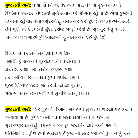
ગુજરાતી અર્થ:
ઘળા ગોપને આનંદ આપનાર, તેમના હૃદયકમળને
વિકસિત કરનાર, તેજસ્વી સૂર્ય સમાન જે શોભતા રહેલા છે એવા કુંજની
મઘ્યમાં રહેનાર શ્યામસુંદરને હું નમસ્કાર કરું છું.જે કામનાઓને સારી
રીતે પૂર્ણ કરે છે, જેની સુંદર દ્રષ્ટિ બાણો જેવી છે. સુમઘુર વેણુ વગાડી
ગાન કરવાવાળાએ કુંજનાયકને હું નમસ્કાર કરું છું. (૭)
વિદિગ્ધગોપિકામનોમનોજ્ઞતલ્પશાયિનં
નમામિ કુંજકાનને પ્રવૃઘ્ધવહ્નિપાયિનમ્ ।
યદાતદા યથા તથા તથૈવ કૃષ્ણસત્કથા
મયા સદૈવ ગીયતાં તથા કૃપા વિધીયતામ્ ।
પ્રમાણિકાષ્ટકદ્વયં જપત્યધીત્ય ય: પુમાન્
ભવેત્સ નન્દનન્દને ભવે ભવે સુભક્તિમાન્ ।।૮।।
ગુજરાતી અર્થ:
જે ચતુર ગોપીઓના મનરૂપી સુકોમળ શય્યા પર શયન
કરવાવાળા છે, કુંજ વનમાં વધતા જતા દાવાગ્નિને પી જનારા
શ્રીકૃષ્ણચંદ્રને હું નમસ્કાર કરું છું. જ્યારે-ત્યારે અને ગમે તે
પરિસ્થિતિમાં હોઉં છતાં સદાય શ્રીકૃષ્ણની સત્યકથાઓનું ગાન હું કરું