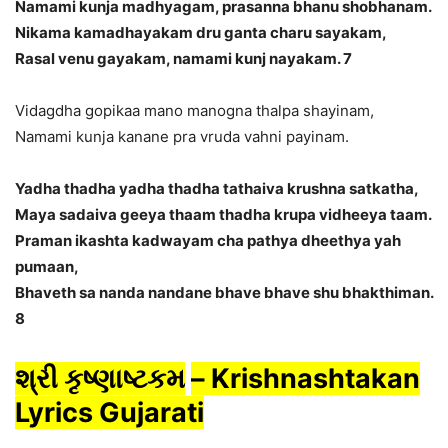
Namami kunja madhyagam, prasanna bhanu shobhanam.
Nikama kamadhayakam dru ganta charu sayakam,
Rasal venu gayakam, namami kunj nayakam. 7
Vidagdha gopikaa mano manogna thalpa shayinam,
Namami kunja kanane pra vruda vahni payinam.
Yadha thadha yadha thadha tathaiva krushna satkatha,
Maya sadaiva geeya thaam thadha krupa vidheeya taam.
Praman ikashta kadwayam cha pathya dheethya yah
pumaan,
Bhaveth sa nanda nandane bhave bhave shu bhakthiman.
8
શ્રી કૃષ્ણાષ્ટકમ
– Krishnashtakan
Lyrics Gujarati