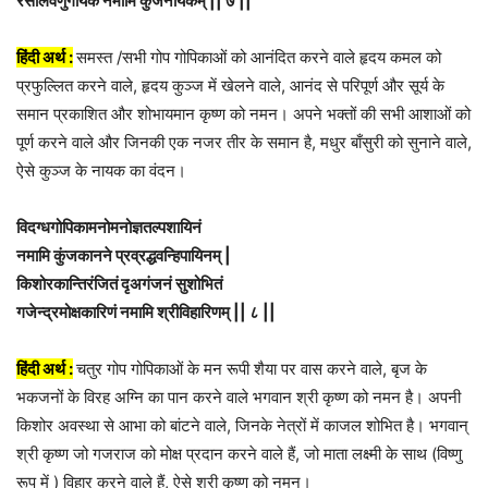
रसालवेणुगायकं नमामि कुंजनायकम् || ७ ||
हिंदी अर्थ :
समस्त /सभी गोप गोपिकाओं को आनंदित करने वाले हृदय कमल को
प्रफुल्लित करने वाले, हृदय कुञ्ज में खेलने वाले, आनंद से परिपूर्ण और सूर्य के
समान प्रकाशित और शोभायमान कृष्ण को नमन। अपने भक्तों की सभी आशाओं को
पूर्ण करने वाले और जिनकी एक नजर तीर के समान है, मधुर बाँसुरी को सुनाने वाले,
ऐसे कुञ्ज के नायक का वंदन।
विदग्धगोपिकामनोमनोज्ञतल्पशायिनं
नमामि कुंजकानने प्रव्रद्धवन्हिपायिनम् |
किशोरकान्तिरंजितं दृअगंजनं सुशोभितं
गजेन्द्रमोक्षकारिणं नमामि श्रीविहारिणम् || ८ ||
हिंदी अर्थ :
चतुर गोप गोपिकाओं के मन रूपी शैया पर वास करने वाले, बृज के
भकजनों के विरह अग्नि का पान करने वाले भगवान श्री कृष्ण को नमन है। अपनी
किशोर अवस्था से आभा को बांटने वाले, जिनके नेत्रों में काजल शोभित है। भगवान्
श्री कृष्ण जो गजराज को मोक्ष प्रदान करने वाले हैं, जो माता लक्ष्मी के साथ (विष्णु
रूप में ) विहार करने वाले हैं, ऐसे श्री कृष्ण को नमन।