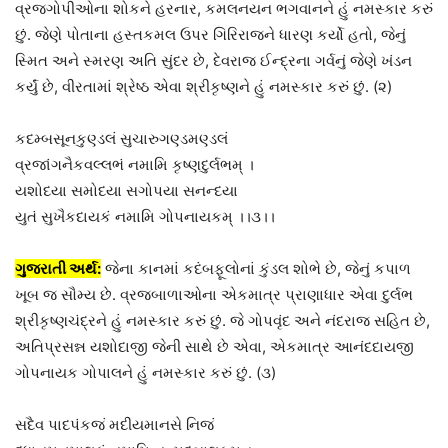
વ્રજગોપીઓના શોકને હરનાર, કમલનયન ભગવાનને હું નમસ્કાર કરું
છું. જેણે પોતાના હસ્તકમલ ઉપર ગિરિરાજને ધારણ કર્યો હતો, જેનું
સ્મિત અને સ્મરણ અતિ સુંદર છે, દેવરાજ ઈન્દ્રના ગર્વનું જેણે ખંડન
કર્યું છે, વીરતામાં શ્રેષ્ઠ એવા શ્રીકૃષ્ણને હું નમસ્કાર કરું છું. (૨)
કદમ્બસૂનકુણ્ડલં સુચારુગણ્ડમણ્ડલં
વ્રજાંગનૈકવલ્લભં નમામિ કૃષ્ણદુર્લભમ્ ।
યશોદયા સમોદયા સગોપયા સનન્દયા
યુતં સુખૈકદાયકં નમામિ ગોપનાયકમ્ ।।૩।।
ગુજરાતી અર્થ:
જેના કાનમાં કદંબફૂલોનાં કુંડલ શોભે છે, જેનું કપાળ
ખૂબ જ સૌમ્ય છે. વ્રજબાળાઓના એકમાત્ર પ્રાણાધાર એવા દુર્લભ
શ્રીકૃષ્ણચંદ્રને હું નમસ્કાર કરું છું. જે ગોપવૃંદ અને નંદરાજ સહિત છે,
અતિપ્રસન્ન યશોદાજી જેની સાથે છે એવા, એકમાત્ર આનંદદાયજી
ગોપનાયક ગોપાલને હું નમસ્કાર કરું છું. (૩)
સદૈવ પાદપંકજં મદીયમાનસે નિજં