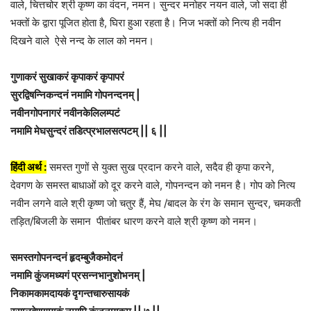
वाले, चित्तचोर श्री कृष्ण का वंदन, नमन। सुन्दर मनोहर नयन वाले, जो सदा ही
भक्तों के द्वारा पूजित होता है, घिरा हुआ रहता है। निज भक्तों को नित्य ही नवीन
दिखने वाले ऐसे नन्द के लाल को नमन।
गुणाकरं सुखाकरं कृपाकरं कृपापरं
सुरद्विषन्निकन्दनं नमामि गोपनन्दनम् |
नवीनगोपनागरं नवीनकेलिलम्पटं
नमामि मेघसुन्दरं तडित्प्रभालसत्पटम् || ६ ||
हिंदी अर्थ :
समस्त गुणों से युक्त सुख प्रदान करने वाले, सदैव ही कृपा करने,
देवगण के समस्त बाधाओं को दूर करने वाले, गोपनन्दन को नमन है। गोप को नित्य
नवीन लगने वाले श्री कृष्ण जो चतुर हैं, मेघ /बादल के रंग के समान सुन्दर, चमकती
तड़ित/बिजली के समान पीतांबर धारण करने वाले श्री कृष्ण को नमन।
समस्तगोपनन्दनं हृदम्बुजैकमोदनं
नमामि कुंजमध्यगं प्रसन्नभानुशोभनम् |
निकामकामदायकं दृगन्तचारुसायकं