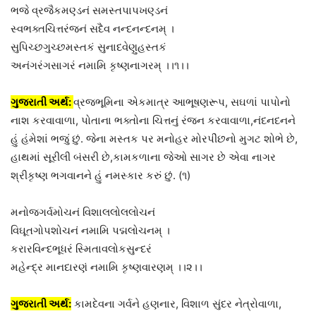
ભજે વ્રજૈકમણ્ડનં સમસ્તપાપખણ્ડનં
સ્વભક્તચિત્તરંજનં સદૈવ નન્દનન્દનમ્ ।
સુપિચ્છગુચ્છમસ્તકં સુનાદવેણુહસ્તકં
અનંગરંગસાગરં નમામિ કૃષ્ણનાગરમ્ ।।૧।।
ગુજરાતી અર્થ:
વ્રજભૂમિના એકમાત્ર આભૂષણરૂપ, સઘળાં પાપોનો
નાશ કરવાવાળા, પોતાના ભક્તોના ચિત્તનું રંજન કરવાવાળા,નંદનદનને
હું હંમેશાં ભજું છું. જેના મસ્તક પર મનોહર મોરપીંછનો મુગટ શોભે છે,
હાથમાં સૂરીલી બંસરી છે,કામકળાના જેઓ સાગર છે એવા નાગર
શ્રીકૃષ્ણ ભગવાનને હું નમસ્કાર કરું છું. (૧)
મનોજગર્વમોચનં વિશાલલોલલોચનં
વિઘૂતગોપશોચનં નમામિ પદ્મલોચનમ્ ।
કરારવિન્દભૂધરં સ્મિતાવલોકસુન્દરં
મહેન્દ્ર માનદારણં નમામિ કૃષ્ણવારણમ્ ।।૨।।
ગુજરાતી અર્થ:
કામદેવના ગર્વને હણનાર, વિશાળ સુંદર નેત્રોવાળા,