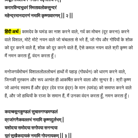
करारविन्दभूधरं स्मितावलोकसुन्दरं
महेन्द्रमानदारणं नमामि कृष्णावारणम् || २ ||
हिंदी अर्थ :
कामदेव के घमंड का नाश करने वाले, गर्व का मोचन (दूर करना) करने
वाले विशाल, मोटे मोटे नयन वाले जो चंचलता से भरे हैं, जो गोप और गोपियों के शोक
को दूर करने वाले हैं, शोक को दूर करने वाले हैं, ऐसे कमल नयन वाले श्री कृष्ण को
मैं नमन करता हूँ, वंदन करता हूँ।
मनोजगर्वमोचनं विशाललोललोचनं हाथों में पहाड़ (गोवर्धन) को धारण करने वाले,
जिनकी मुस्कान और रूप अत्यंत ही आकर्षित करने वाला और सुन्दर है। श्री कृष्ण
जो आनंद स्वरुप हैं और इंद्र (देव राज इंद्र) के मान (घमंड) को समाप्त करने वाले
हैं, और जो हाथियों के राजा के समान हैं, मैं उनका वंदन करता हूँ, नमन करता हूँ।
कदम्बसूनकुण्डलं सुचारुगण्डमण्डलं
व्रजांगनैकवल्लभं नमामि कृष्णदुर्लभम् |
यशोदया समोदया सगोपया सनन्दया
युतं सुखैकदायकं नमामि गोपनायकम् || ३ ||