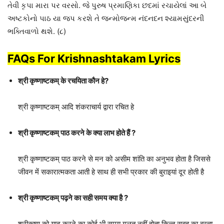
તેવી કૃપા મારા પર વરસો. જે પુરુષ પ્રમાણિકા છદમાં રચાયેલાં આ બે
અષ્ટકોનો પાઠ યા જપ કરશે તે જન્મોજન્મ નંદનદન શ્યામસુંદરની
ભક્તિવાળો થશે. (૮)
FAQs For Krishnashtakam Lyrics
श्री कृष्णाष्टकम् के रचयिता कौन हे?
श्री कृष्णाष्टकम् आदि शंकराचार्य द्वारा रचित हे
श्री कृष्णाष्टकम् पाठ करने के क्या लाभ होते हैं ?
श्री कृष्णाष्टकम् पाठ करने से मन को असीम शांति का अनुभव होता है जिससे
जीवन में सकारात्मकता आती हे साथ ही सभी प्रकार की बुराइयां दूर होती है
श्री कृष्णाष्टकम् पढ़ने का सही समय क्या है ?
श्रीकृष्ण को याद करने का कोई भी समय गलत नहीं होता किन्तु सुबह का ब्रह्म