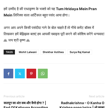
हमें उम्मीद है की राधाकृष्ण के भक्तो को यह
Tum Hridaya Mein Pran
Mein
लिरिक्स वाला आर्टिकल बहुत पसंद आया होगा।
अगर आप अपने किसी पसंदीदा गाने के बोल चाहते हैं तो नीचे कमेंट बॉक्स में
लिखकर हमें बेझिझक बताएं हम आपकी ख्वाइस पूरी करने की कोशिष करेंगे धन्यवाद!
🙏 जय श्री कृष्ण 🙏
TAGS
Mohit Lalwani
Shekhar Astitwa
Surya Raj Kamal
Previous article
Next article
कलयुग का अंत कब और कैसे होगा ? |
Radhakrishna – O Kanha O
End Of Kaliyuga According
Krishna song lyrics | ओ कान्हा