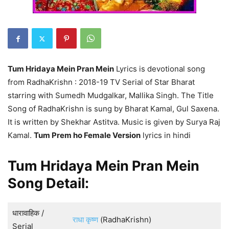
Tum Hridaya Mein Pran Mein
Lyrics is devotional song
from RadhaKrishn : 2018-19 TV Serial of Star Bharat
starring with Sumedh Mudgalkar, Mallika Singh. The Title
Song of RadhaKrishn is sung by Bharat Kamal, Gul Saxena.
It is written by Shekhar Astitva. Music is given by Surya Raj
Kamal.
Tum Prem ho Female Version
lyrics in hindi
Tum Hridaya Mein Pran Mein
Song Detail:
धारावाहिक /
राधा कृष्ण
(RadhaKrishn)
Serial