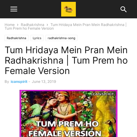
Home
Radhakrishna
Tum Hridaya Mein Pran Mein Radhakrishna |
Tum Prem ho Female Version
Radhakrishna
Lyrics
radhakrishna-song
Tum Hridaya Mein Pran Mein
Radhakrishna | Tum Prem ho
Female Version
By
icanspirit
-
June 13, 2019