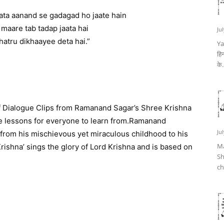
ata aanand se gadagad ho jaate hain
maare tab tadap jaata hai
Ju
atru dikhaayee deta hai.”
Ya
हिन
के.
of Dialogue Clips from Ramanand Sagar’s Shree Krishna
ife lessons for everyone to learn from.Ramanand
Ju
; from his mischievous yet miraculous childhood to his
Ma
Krishna’ sings the glory of Lord Krishna and is based on
Sh
ch