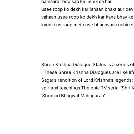
hamaara roop sab ke lie ek sa hai
usee roop ko dekh kar jahaan bhakt aur dev
vahaan usee roop ko dekh kar kans bhay ke 
kyonki us roop mein use bhagavaan nahin sh
Shree Krishna Dialogue Status is a series 
. These Shree Krishna Dialogues are like l
Sagar’s rendition of Lord Krishna’s legends
spiritual teachings.The epic TV serial ‘Shri 
‘​Shrimad Bhagwat Mahapuran’.