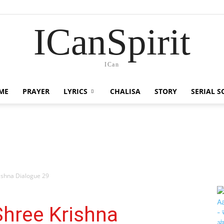
ICanSpirit
ICan
ME
PRAYER
LYRICS
CHALISA
STORY
SERIAL 
Krishna Dialogue 29
| Shree Krishna