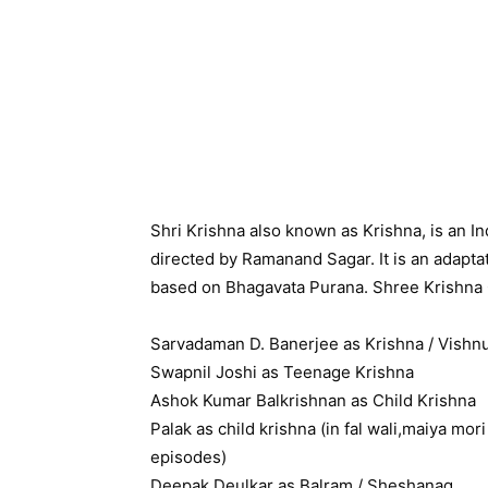
Shri Krishna also known as Krishna, is an Ind
directed by Ramanand Sagar. It is an adaptati
based on Bhagavata Purana. Shree Krishna 
Sarvadaman D. Banerjee as Krishna / Vishn
Swapnil Joshi as Teenage Krishna
Ashok Kumar Balkrishnan as Child Krishna
Palak as child krishna (in fal wali,maiya mo
episodes)
Deepak Deulkar as Balram / Sheshanag