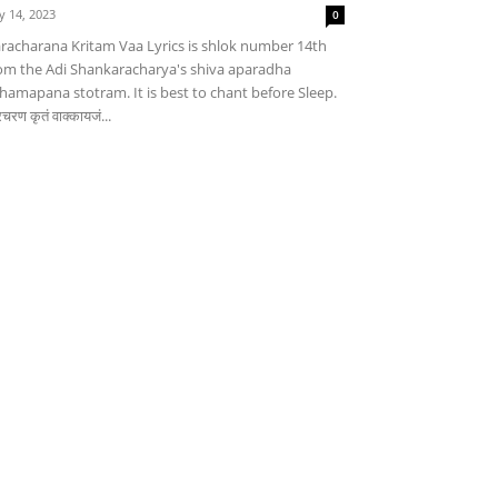
ly 14, 2023
0
racharana Kritam Vaa Lyrics is shlok number 14th
om the Adi Shankaracharya's shiva aparadha
hamapana stotram. It is best to chant before Sleep.
चरण कृतं वाक्कायजं...