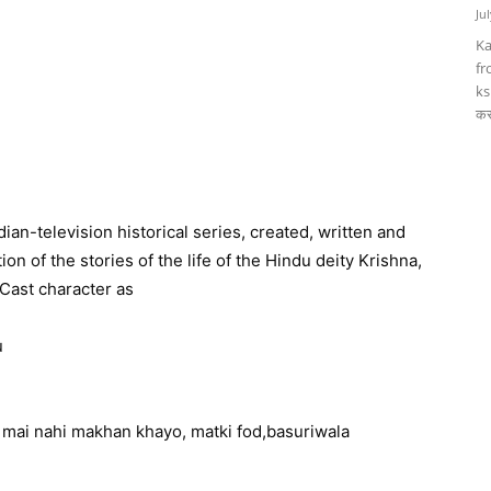
Ju
Ka
fr
ks
कर
ian-television historical series, created, written and
on of the stories of the life of the Hindu deity Krishna,
Cast character as
u
ri mai nahi makhan khayo, matki fod,basuriwala