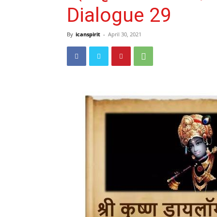
Dialogue 29
By
icanspirit
-
April 30, 2021