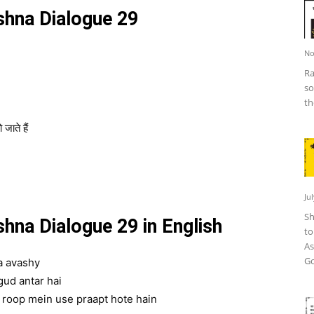
rishna Dialogue 29
No
Ra
so
th
ाते हैं
Ju
Sh
rishna Dialogue 29 in English
to
As
Go
a avashy
ud antar hai
 roop mein use praapt hote hain