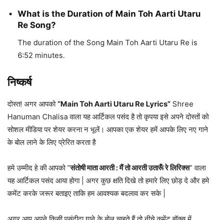
What is the Duration of Main Toh Aarti Utaru
Re Song?
The duration of the Song Main Toh Aarti Utaru Re is
6:52 minutes.
निष्कर्ष
दोस्त! अगर आपको
“Main Toh Aarti Utaru Re Lyrics”
Shree
Hanuman Chalisa वाला यह आर्टिकल पसंद है तो कृपया इसे अपने दोस्तों को
सोशल मीडिया पर शेयर करना न भूलें। आपका एक शेयर हमें आपके लिए नए गाने
के बोल लाने के लिए प्रेरित करता है
हमे उम्मीद हे की आपको “
संतोषी माता आरती : मैं तो आरती उतारूँ रे लिरिक्स
” वाला
यह आर्टिकल पसंद आया होगा | अगर कुछ क्षति दिखे तो हमारे लिए छोड़ दे और हमे
कमेंट करके जरूर बताइए ताकि हम आवश्यक बदलाव कर सके |
अगर आप अपने किसी पसंदीदा गाने के बोल चाहते हैं तो नीचे कमेंट बॉक्स में