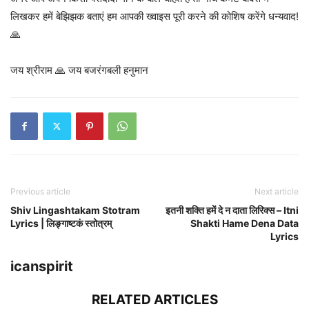
लिखकर हमें बेझिझक बताएं हम आपकी ख्वाइस पूरी करने की कोशिष करेंगे धन्यवाद!
🙏
जय श्रीराम 🙏 जय बजरंगबली हनुमान
Previous article
Next article
Shiv Lingashtakam Stotram
इतनी शक्ति हमें दे न दाता लिरिक्स – Itni
Lyrics | लिङ्गाष्टकं स्तोत्रम्
Shakti Hame Dena Data
Lyrics
icanspirit
RELATED ARTICLES