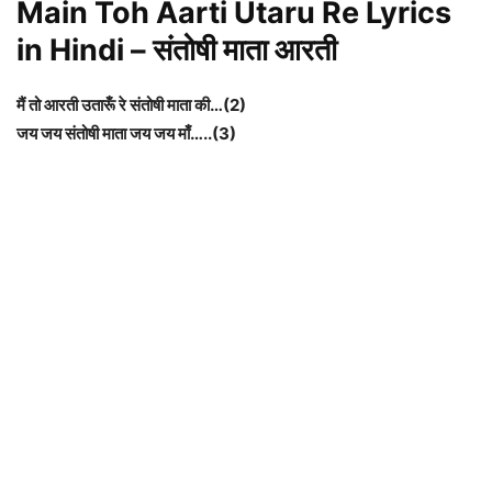
Main Toh Aarti Utaru Re Lyrics
in Hindi – संतोषी माता आरती
मैं तो आरती उतारूँ रे संतोषी माता की…(2)
जय जय संतोषी माता जय जय माँ…..(3)