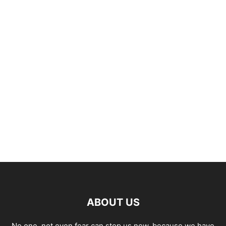
ABOUT US
No one, not even fear can stop us now, because we have