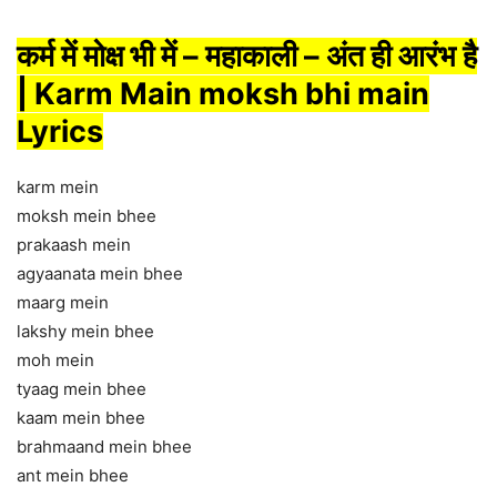
कर्म में मोक्ष भी में – महाकाली – अंत ही आरंभ है
| Karm Main moksh bhi main
Lyrics
karm mein
moksh mein bhee
prakaash mein
agyaanata mein bhee
maarg mein
lakshy mein bhee
moh mein
tyaag mein bhee
kaam mein bhee
brahmaand mein bhee
ant mein bhee