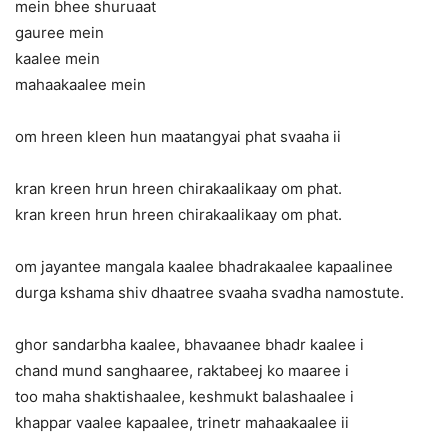
mein bhee shuruaat
gauree mein
kaalee mein
mahaakaalee mein
om hreen kleen hun maatangyai phat svaaha ii
kran kreen hrun hreen chirakaalikaay om phat.
kran kreen hrun hreen chirakaalikaay om phat.
om jayantee mangala kaalee bhadrakaalee kapaalinee
durga kshama shiv dhaatree svaaha svadha namostu‍te.
ghor sandarbha kaalee, bhavaanee bhadr kaalee i
chand mund sanghaaree, raktabeej ko maaree i
too maha shaktishaalee, keshmukt balashaalee i
khappar vaalee kapaalee, trinetr mahaakaalee ii