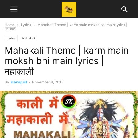
Home
Lyrics
Mahakali Theme | karm main moksh bhi main lyrics |
महाकाली
Lyrics
Mahakali
Mahakali Theme | karm main
moksh bhi main lyrics |
महाकाली
By
icanspirit
-
November 8, 2018