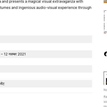
 and presents a magical visual extravaganza with
stumes and ingenious audio-visual experience through
F
 – 12 नवम्बर 2021
मेंट
No
Ra
so
th