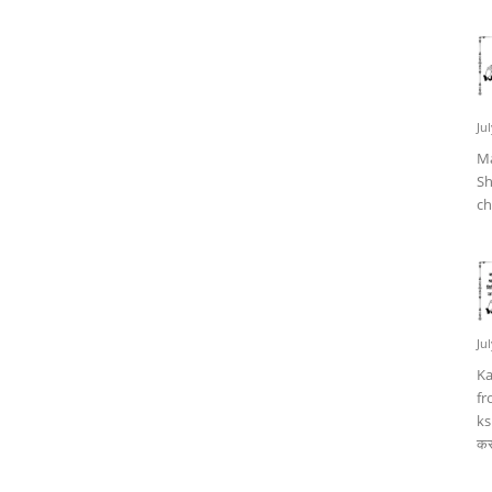
Ju
Ma
Sh
ch
Ju
Ka
fr
ks
कर