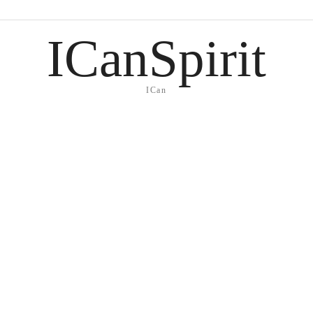
ICanSpirit
ICan