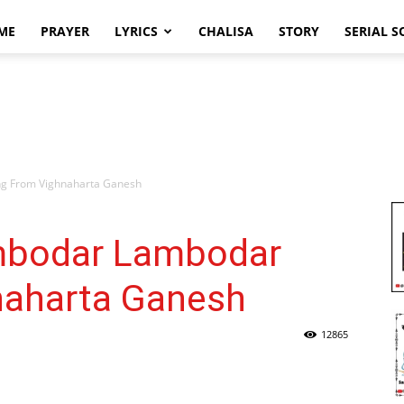
ME
PRAYER
LYRICS
CHALISA
STORY
SERIAL 
ng From Vighnaharta Ganesh
ambodar Lambodar
naharta Ganesh
12865