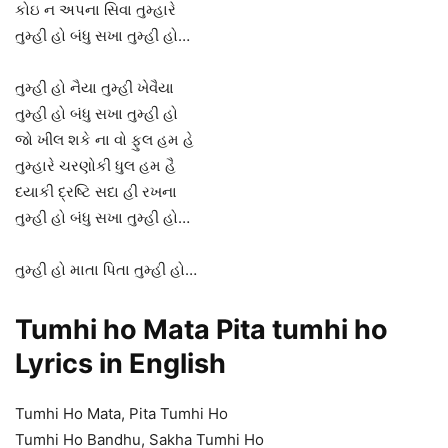
કોઇ ન અપના સિવા તુમ્હારે
તુમ્હી હો બંધુ સખા તુમ્હી હો…
તુમ્હી હો નૈયા તુમ્હી ખેવૈયા
તુમ્હી હો બંધુ સખા તુમ્હી હો
જો ખીલ શકે ના વો ફુલ હમ હે
તુમ્હારે ચરણોકી ધુલ હમ હૈ
દયાકી દ્રષ્ટિ સદા હી રખના
તુમ્હી હો બંધુ સખા તુમ્હી હો…
તુમ્હી હો માતા પિતા તુમ્હી હો…
Tumhi ho Mata Pita tumhi ho
Lyrics in English
Tumhi Ho Mata, Pita Tumhi Ho
Tumhi Ho Bandhu, Sakha Tumhi Ho