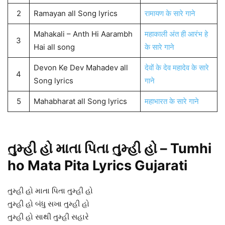
2
Ramayan all Song lyrics
रामायण के सारे गाने
Mahakali – Anth Hi Aarambh
महाकाली अंत ही आरंभ हे
3
Hai all song
के सारे गाने
Devon Ke Dev Mahadev all
देवों के देव महादेव के सारे
4
Song lyrics
गाने
5
Mahabharat all Song lyrics
महाभारत के सारे गाने
તુમ્હી હો માતા પિતા તુમ્હી હો
–
Tumhi
ho Mata Pita Lyrics Gujarati
તુમ્હી હો માતા પિતા તુમ્હી હો
તુમ્હી હો બંધુ સખા તુમ્હી હો
તુમ્હી હો સાથી તુમ્હી સહારે