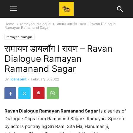
Home
ramayan-dialogue
रामायण डायलॉग l रावण – Ravan Dialogue
Ramayan Ramanand Sagar
ramayan-dialogue
रामायण डायलॉग l रावण – Ravan
Dialogue Ramayan
Ramanand Sagar
By
icanspirit
-
February 8, 2022
Ravan Dialogue Ramayan Ramanand Sagar
is a series of
Dialogue Clips from Ramanand Sagar’s Ramayan. Spoken
by actors portraying Sri Ram, Sita Ma, Hanuman ji,